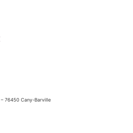
t
l – 76450 Cany-Barville